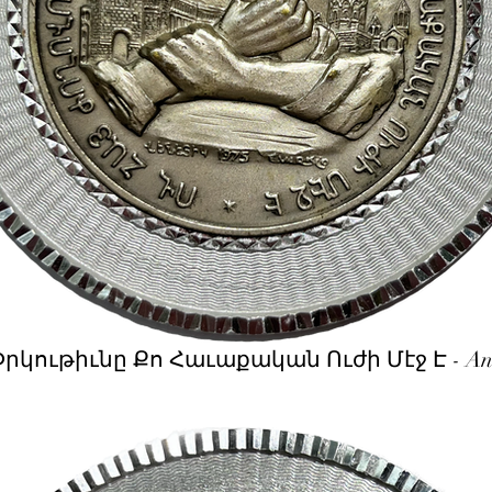
կութիւնը Քո Հաւաքական Ուժի Մէջ Է - An Arm