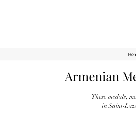
Ho
Armenian Med
These medals, me
in Saint-Laz