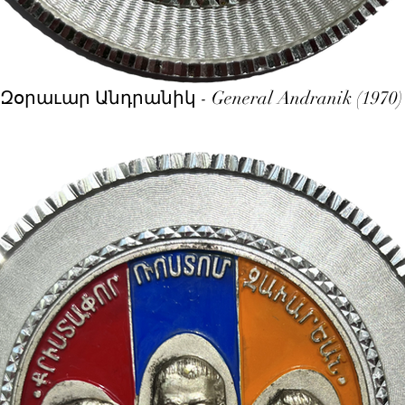
Զօրաւար Անդրանիկ - General Andranik (1970)