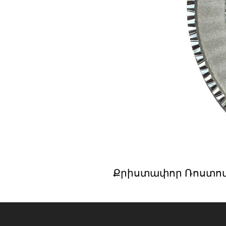
Քրիստափոր Ռոստոմ Զաւա