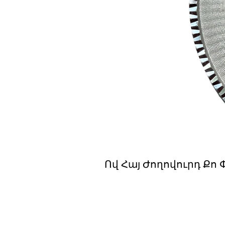
Ով Հայ Ժողովուրդ Քո Փր