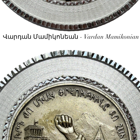
Վարդան Մամիկոնեան - Vardan Mamikonian